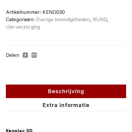
Artikelnummer:
KENO030
Categorieën:
Overige benodigdheden
,
RUND
,
Uierverzorging
Delen
Beschrijving
Extra informatie
Kenolac SD