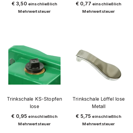
teile
€
3,50
€
0,77
einschließlich
einschließlich
vogelschutzdach
Mehrwertsteuer
Mehrwertsteuer
kuhtränke
dämmerungsfalle
demotec
tränken
mate
drench-mate
drenchmatic
schale zum trinken
drucksprühgerät
Trinkschale KS-Stopfen
Trinkschale Löffel lose
lose
Metall
ausgezeichnetes pferd
€
0,95
ferro matic
€
5,75
einschließlich
einschließlich
Mehrwertsteuer
Mehrwertsteuer
ziege drencher