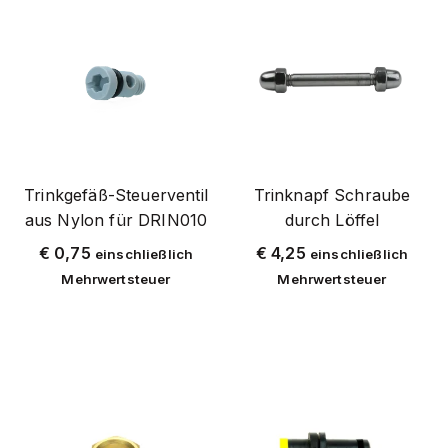
pferd
package deals
point of sale
reitershop
rindern
schafe und ziegen
Trinkgefäß-Steuerventil
Trinknapf Schraube
shop
aus Nylon für DRIN010
durch Löffel
stall und hof
€
0,75
€
4,25
einschließlich
einschließlich
schweinen
Mehrwertsteuer
Mehrwertsteuer
weideumzäunung
z-loose produkte
Tags
Pferd