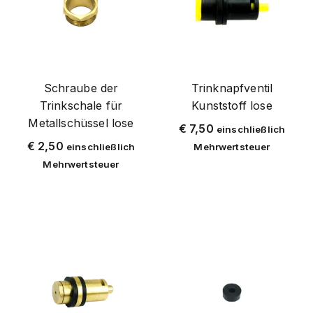
Rindfleisch
Schaf und Ziege
Schraube der
Trinknapfventil
Trinkschale für
Kunststoff lose
Metallschüssel lose
€
7,50
einschließlich
€
2,50
einschließlich
Mehrwertsteuer
Mehrwertsteuer