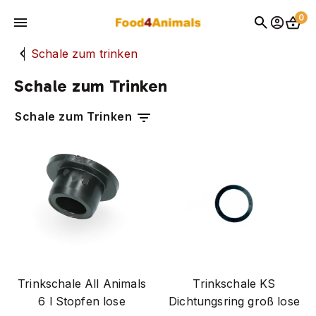
0
schale zum trinken
teile
Schale zum Trinken
Startseite
Schale zum Trinken
Produkte
apotheke
exclusief voor dierenartsen
Veranstaltungen
geflügel
hund
Kontakt
katze
nagetier
neueste nachrichten
Trinkschale All Animals
Trinkschale KS
marken
6 l Stopfen lose
Dichtungsring groß lose