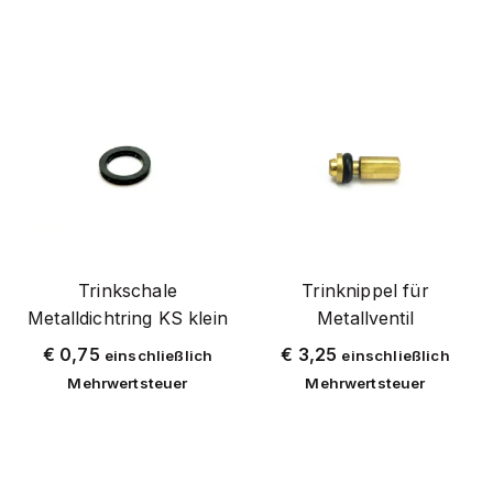
hufspange
kühlung lift
kopflifter
stiefelreiniger
enthornung
pumpen und wasserhähne
werbematerial
roux-revolver
schermaschinen
Trinkschale
Trinknippel für
Metalldichtring KS klein
Metallventil
euterhaarbrenner
€
0,75
€
3,25
einschließlich
einschließlich
viehbürste
Mehrwertsteuer
Mehrwertsteuer
erlöser für rinder
fliegenlampen
ungeziefer