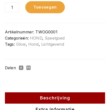
2
Toevoegen
Glow
Cracking
&
tracking
bone
Artikelnummer:
TWOG0001
aantal
Categorieën:
HOND
,
Speelgoed
Tags:
Glow
,
Hond
,
Lichtgevend
Delen
Beschrijving
Extra informatie