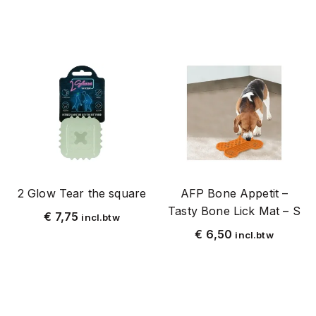
2 Glow Tear the square
AFP Bone Appetit –
Tasty Bone Lick Mat – S
€
7,75
incl.btw
€
6,50
incl.btw