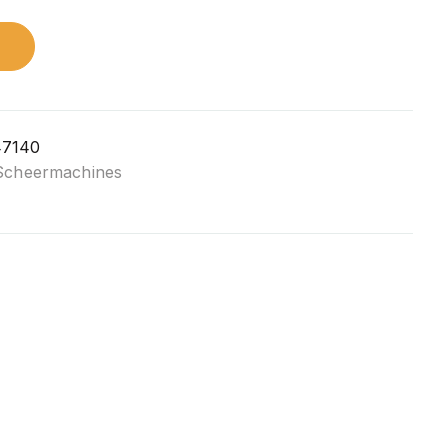
n
7140
Scheermachines