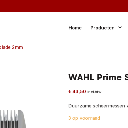
Home
Producten
s blade 2mm
rund
stal en er
schaap en geit
weideafr
varken
onderdel
WAHL Prime S
€
43,50
incl.btw
Duurzame scheermessen vo
3 op voorraad