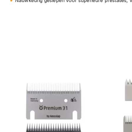
Nauwkeurig geslepen voor superieure prestaties, v