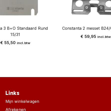
ta 3 B+O Standaard Rund
Constanta 2 messet B24/
15/31
€
59,95
incl.btw
€
55,50
incl.btw
Links
Mijn winkelwagen
Afrekenen