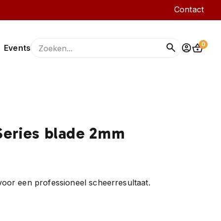
Contact
0
Events
f
ongedierte
astering
gevogelte
en
merken
eries blade 2mm
or een professioneel scheerresultaat.