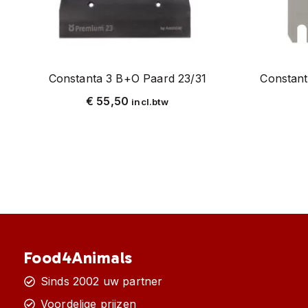
Constanta 3 B+O Paard 23/31
Constan
€
55,50
incl.btw
Food4Animals
Sinds 2002 uw partner
Voordelige prijzen