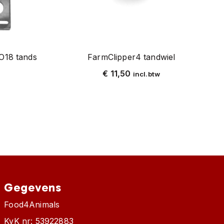
O18 tands
FarmClipper4 tandwiel
€
11,50
incl.btw
Gegevens
Food4Animals
KvK nr: 53922883