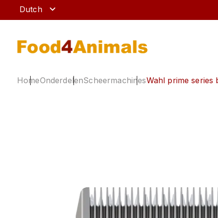
Dutch
home
onderdelen
scheermachines
wahl prime serie
ruitershop
hond
paard
kat
apotheek
knaagdier