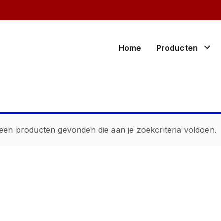
Home
Producten
rund
stal en er
schaap en geit
weideafr
varken
onderdel
een producten gevonden die aan je zoekcriteria voldoen.