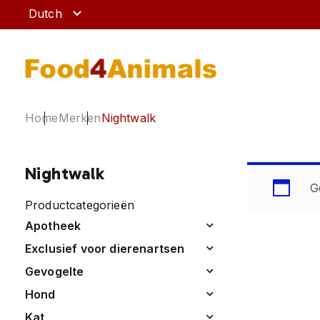
Dutch
home
merken
nightwalk
ruitershop
hond
paard
kat
Nightwalk
apotheek
knaagdier
G
Productcategorieën
apotheek
exclusief voor dierenartsen
gevogelte
hond
kat