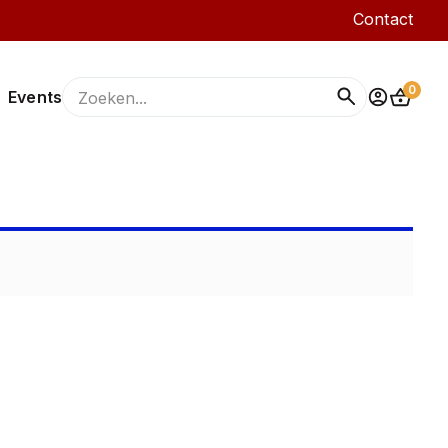
Contact
0
Events
f
ongedierte
astering
gevogelte
en
merken